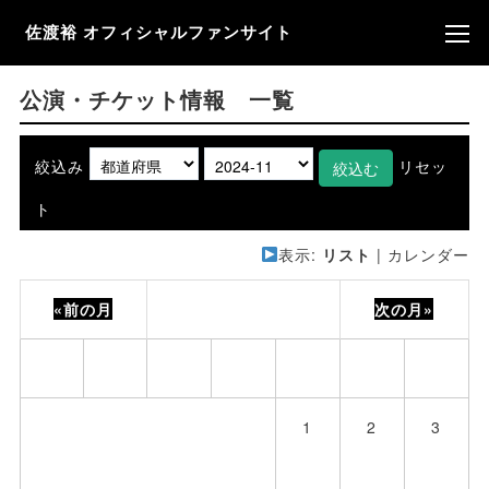
佐渡裕 オフィシャルファンサイト
公演・チケット情報 一覧
絞込み
リセッ
ト
表示:
リスト
|
カレンダー
«前の月
2024年 11月
次の月»
月
火
水
木
金
土
日
1
2
3