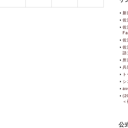
新
佐
佐
Fa
佐
佐
語
所
兵
ト
シ
av
(
＜
公式