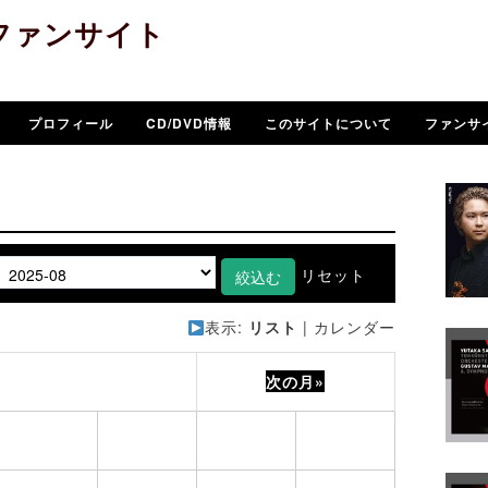
ファンサイト
プロフィール
CD/DVD情報
このサイトについて
ファンサ
リセット
表示:
リスト
|
カレンダー
2025年 8月
次の月»
木
金
土
日