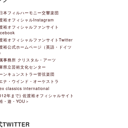
日本フィルハーモニー交響楽団
渡裕オフィシャルInstagram
渡裕オフィシャルファンサイト
cebook
渡裕オフィシャルファンサイトTwitter
渡裕公式ホームページ（英語・ドイツ
）
属事務所 クリスタル・アーツ
庫県立芸術文化センター
ーンキュンストラー管弦楽団
エナ・ウインド・オーケストラ
ex classics international
2012年まで) 佐渡裕オフィシャルサイト
裕・遊・YOU＞
TWITTER