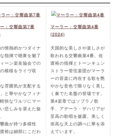
ー：交響曲第7番
マーラー：交響曲第4番
)
(2024)
の情熱的かつダイナ
天国的な美しさや楽しさが
な指揮で聴衆を魅了
歌われる交響曲第4番。佐
ィーン楽友協会での
渡裕の指揮とトーンキュン
の模様をライヴ収
ストラー管弦楽団がマーラ
ーの音楽に内在する歌を艶
な雰囲気が支配する
やかな音色で限りなく美し
」と華やかなフィナ
く奏でた名盤の登場です。
軽快なワルツにマー
第4楽章ではソプラノ歌
い悲しみを湛えた旋
手、アデーラ・ザハリアが
、
至高の歌唱を披露。美しく
響曲が持つ多様性
崇高な天上の調べに華を添
渡裕は細部にこだわ
えています。