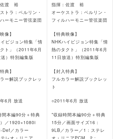
佐渡 裕
指揮：佐渡 裕
ストラ：ベルリン・
オーケストラ：ベルリン・
ハーモニー管弦楽団
フィルハーモニー管弦楽団
映像】
【特典映像】
ハイビジョン特集「情
NHKハイビジョン特集「情
クト」（2011年6月
熱のタクト」（2011年6月
放送）特別編集版
11日放送）特別編集版
特典】
【封入特典】
ラー解説ブックレッ
フルカラー解説ブックレッ
ト
1年6月 放送
○2011年6月 放送
時間本編90分＋特典
*収録時間本編90分＋特典
／1920×1080i
15分／画面サイズ16：
 Hi-Def／カラー
9LB／カラー／1：ステレ
) ステレオ・リニア
オ・リニアPCM 2：