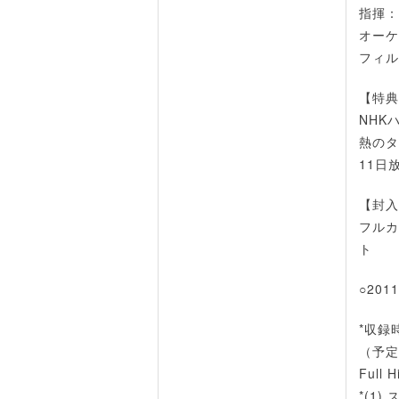
指揮：
オーケ
フィル
【特典
NHK
熱のタ
11日
【封入
フルカ
ト
○201
*収録
（予定）
Full
*(1