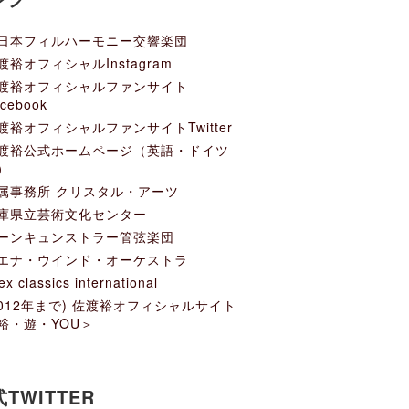
日本フィルハーモニー交響楽団
渡裕オフィシャルInstagram
渡裕オフィシャルファンサイト
cebook
渡裕オフィシャルファンサイトTwitter
渡裕公式ホームページ（英語・ドイツ
）
属事務所 クリスタル・アーツ
庫県立芸術文化センター
ーンキュンストラー管弦楽団
エナ・ウインド・オーケストラ
ex classics international
2012年まで) 佐渡裕オフィシャルサイト
裕・遊・YOU＞
TWITTER