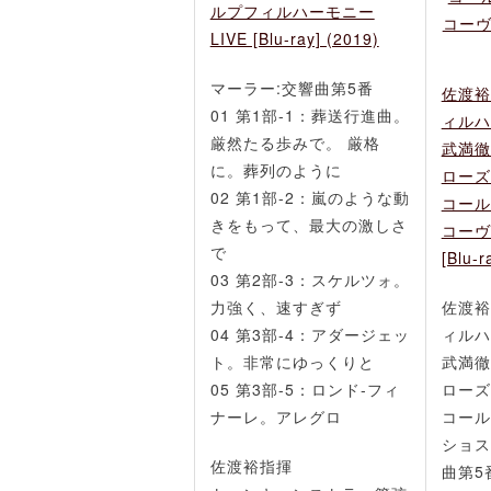
ルプフィルハーモニー
LIVE [Blu-ray] (2019)
マーラー:交響曲第5番
佐渡裕
01 第1部-1：葬送行進曲。
ィルハ
厳然たる歩みで。 厳格
武満徹
に。葬列のように
ローズ
02 第1部-2：嵐のような動
コール
きをもって、最大の激しさ
コーヴ
で
[Blu-r
03 第2部-3：スケルツォ。
力強く、速すぎず
佐渡裕
04 第3部-4：アダージェッ
ィルハ
ト。非常にゆっくりと
武満徹
05 第3部-5：ロンド‐フィ
ローズ
ナーレ。アレグロ
コール
ショス
佐渡裕指揮
曲第5