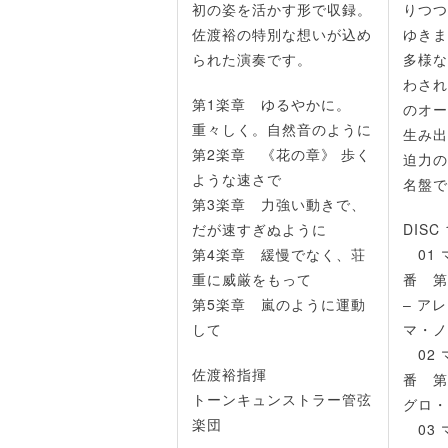
初の姿を活かす形で収録。
りつつ
佐渡裕の特別な想いが込め
ゆきま
られた演奏です。
多様な
わされ
第1楽章 ゆるやかに。
のオー
重々しく。自然音のように
生み出
第2楽章 《花の章》 歩く
迫力の
ような速さで
名盤で
第3楽章 力強い動きで、
だが速すぎぬように
DISC 
第4楽章 緩慢でなく、荘
01 
重に威厳をもって
番 第
第5楽章 嵐のように運動
‒ ア
して
マ・ノ
02 
佐渡裕指揮
番 第
トーンキュンストラー管弦
グロ・
楽団
03 