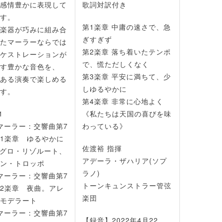
感情豊かに表現して
歌詞対訳付き
す。
第1楽章 中庸の速さで、急
楽器が巧みに組み合
ぎすぎず
たマーラーならでは
第2楽章 落ち着いたテンポ
ケストレーションが
で、慌ただしくなく
す豊かな音色を、
第3楽章 平安に満ちて、少
ある演奏で楽しめる
しゆるやかに
す。
第4楽章 非常に心地よく
1
《私たちは天国の喜びを味
マーラー：交響曲第7
わっている》
1楽章 ゆるやかに
佐渡裕 指揮
レグロ・リゾルート、
アデーラ・ザハリア(ソプ
ン・トロッポ
ラノ)
マーラー：交響曲第7
トーンキュンストラー管弦
2楽章 夜曲。アレ
楽団
モデラート
マーラー：交響曲第7
【録音】2022年4月22