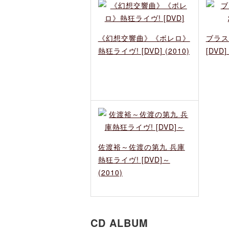
《幻想交響曲》《ボレロ》
ブラス
熱狂ライヴ! [DVD] (2010)
[DVD]
佐渡裕～佐渡の第九 兵庫
熱狂ライヴ! [DVD]～
(2010)
CD ALBUM