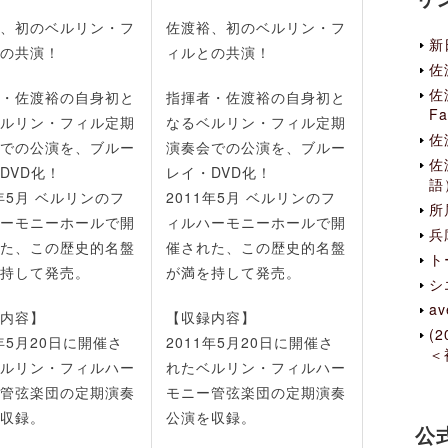
、初のベルリン・フ
佐渡裕、初のベルリン・フ
新
の共演！
ィルとの共演！
佐
佐
・佐渡裕の自身初と
指揮者・佐渡裕の自身初と
Fa
ルリン・フィル定期
なるベルリン・フィル定期
佐
での公演を、ブルー
演奏会での公演を、ブルー
佐
DVD化！
レイ・DVD化！
語
1年5月 ベルリンのフ
2011年5月 ベルリンのフ
所
ーモニーホールで開
ィルハーモニーホールで開
兵
た、この歴史的名盤
催された、この歴史的名盤
ト
持して発売。
が満を持して発売。
シ
av
内容】
【収録内容】
(
1年5月20日に開催さ
2011年5月20日に開催さ
＜
ルリン・フィルハー
れたベルリン・フィルハー
管弦楽団の定期演奏
モニー管弦楽団の定期演奏
収録。
公演を収録。
公式