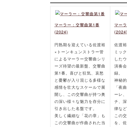
マーラー：交響曲第1番
マーラ
(2024)
(2024
円熟期を迎えている佐渡裕
佐渡裕
×トーンキュンストラー管
ミック
によるマーラー交響曲シリ
したウ
ーズ待望の最新盤、交響曲
演奏会
第1番。喜びと狂気、哀愁
録。
と憂鬱が入り混じる多様な
神秘的
感情を壮大なスケールで展
「夜曲
開し、この交響曲が持つ奥
ーレ、
の深い様々な魅力を存分に
チ、深
引き出した名盤です。
律など
美しく繊細な「花の章」も
この交
この交響曲が作曲された当
を、佐