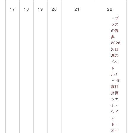
17
18
19
20
21
22
－ブ
ラス
の祭
典
2026
河口
湖ス
ペシ
ャ
ル！
－ 佐
渡裕
指揮
シエ
ナ・
ウイ
ン
ド・
オー