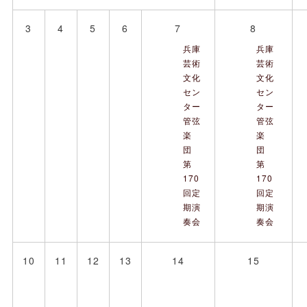
3
4
5
6
7
8
兵庫
兵庫
芸術
芸術
文化
文化
セン
セン
ター
ター
管弦
管弦
楽
楽
団
団
第
第
170
170
回定
回定
期演
期演
奏会
奏会
10
11
12
13
14
15