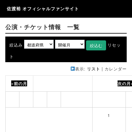
佐渡裕 オフィシャルファンサイト
公演・チケット情報 一覧
絞込み
リセッ
ト
表示:
リスト
|
カレンダー
«前の月
2026年 8月
次の月
月
火
水
木
金
土
1