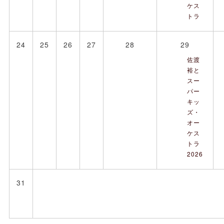
ケス
トラ
24
25
26
27
28
29
佐渡
裕と
スー
パー
キッ
ズ・
オー
ケス
トラ
2026
31